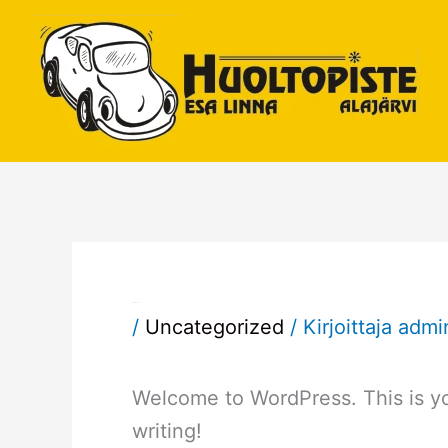
Siirry
sisältöön
Hello world!
/
Uncategorized
/ Kirjoittaja
admi
Welcome to WordPress. This is your
writing!